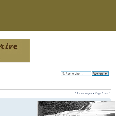
Recherche avancée
14 messages • Page
1
sur
1