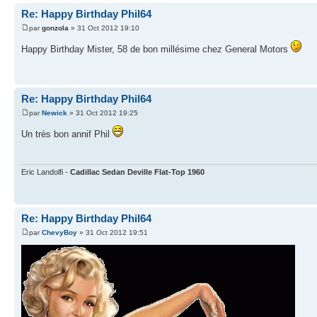
Re: Happy Birthday Phil64
par
gonzola
» 31 Oct 2012 19:10
Happy Birthday Mister, 58 de bon millésime chez General Motors
Re: Happy Birthday Phil64
par
Newick
» 31 Oct 2012 19:25
Un très bon annif Phil
Eric Landolfi -
Cadillac Sedan Deville Flat-Top 1960
Re: Happy Birthday Phil64
par
ChevyBoy
» 31 Oct 2012 19:51