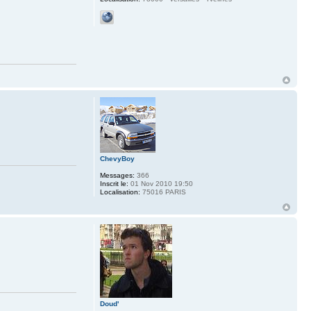
ChevyBoy
Messages:
366
Inscrit le:
01 Nov 2010 19:50
Localisation:
75016 PARIS
Doud'