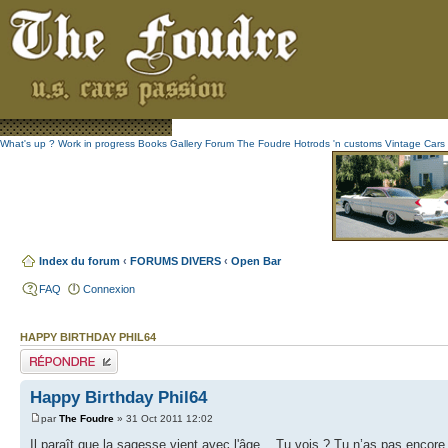
What's up ?
Work in progress
Books
Gallery
Forum The Foudre
Hotrods 'n customs
Vintage
Cars 
Index du forum
‹
FORUMS DIVERS
‹
Open Bar
FAQ
Connexion
HAPPY BIRTHDAY PHIL64
Publier une réponse
Happy Birthday Phil64
par
The Foudre
» 31 Oct 2011 12:02
Il paraît que la sagesse vient avec l'âge... Tu vois ? Tu n’as pas encore 