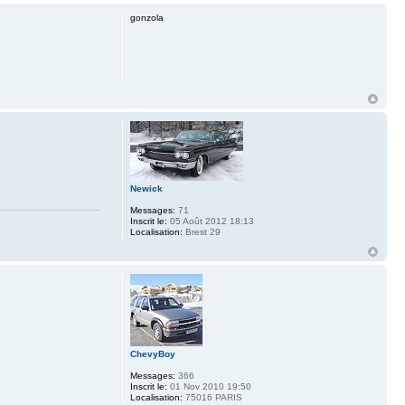
gonzola
Newick
Messages:
71
Inscrit le:
05 Août 2012 18:13
Localisation:
Brest 29
ChevyBoy
Messages:
366
Inscrit le:
01 Nov 2010 19:50
Localisation:
75016 PARIS