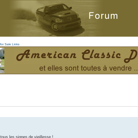
for Sale
Links
tous les signes de vieillesse !