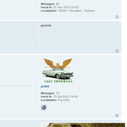
Messages:
89
Inscrit le:
02 Nov 2010 19:02
Localisation:
78000 - Versailles - Yvelines
gonzola
phil64
Messages:
74
Inscrit le:
15 Juil 2011 14:08
Localisation:
Pau (64)