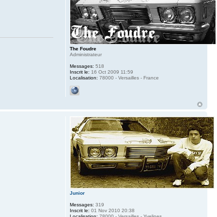
The Foudre
Administrateur
Messages:
518
Inscrit le:
16 Oct 2009 11:59
Localisation:
78000 - Versailles - France
Junior
Messages:
319
Inscrit le:
01 Nov 2010 20:38
Localisation:
78000 - Versailles - Yvelines