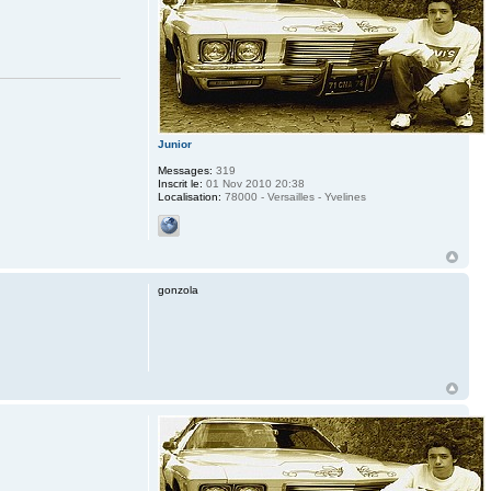
Junior
Messages:
319
Inscrit le:
01 Nov 2010 20:38
Localisation:
78000 - Versailles - Yvelines
gonzola