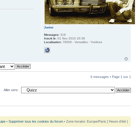
Junior
Messages:
319
Inscrit le:
01 Nov 2010 20:38
Localisation:
78000 - Versailles - Yvelines
6 messages • Page
1
sur
1
Aller vers:
uipe
•
Supprimer tous les cookies du forum
• Zone horaire: Europe/Paris [ Heure d’été ]