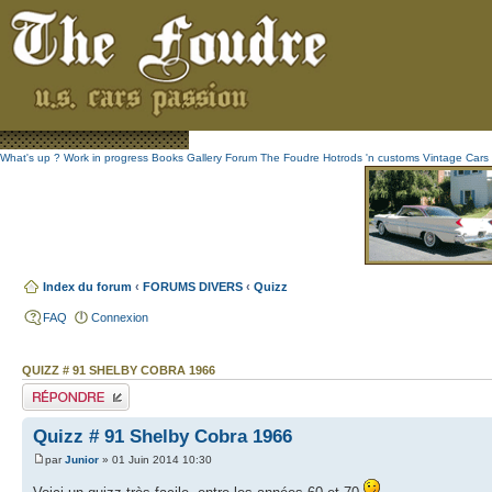
What's up ?
Work in progress
Books
Gallery
Forum The Foudre
Hotrods 'n customs
Vintage
Cars 
Index du forum
‹
FORUMS DIVERS
‹
Quizz
FAQ
Connexion
QUIZZ # 91 SHELBY COBRA 1966
Publier une réponse
Quizz # 91 Shelby Cobra 1966
par
Junior
» 01 Juin 2014 10:30