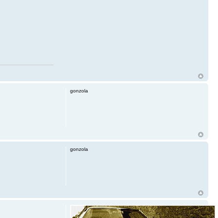
gonzola
gonzola