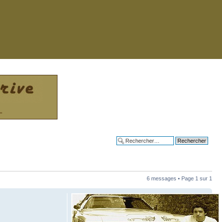
Recherche avancée
6 messages • Page
1
sur
1