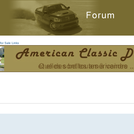
for Sale
Links