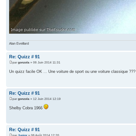
Alan Eveillard
Re: Quizz # 91
par
gonzola
» 06 Juin 2014 11:31
Un quizz facile OK ... Une voiture de sport ou une voiture classique ??
Re: Quizz # 91
par
gonzola
» 12 Juin 2014 12:19
Shelby Cobra 1966
Re: Quizz # 91
par
Junior
» 06 Août 2014 12:20