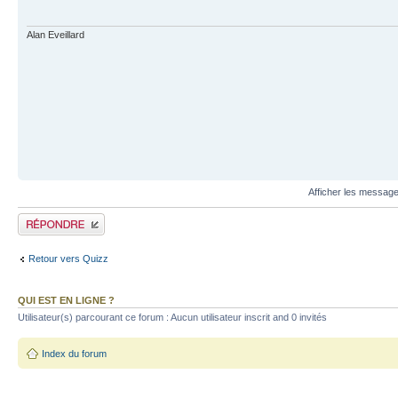
Alan Eveillard
Afficher les message
Publier une réponse
Retour vers Quizz
QUI EST EN LIGNE ?
Utilisateur(s) parcourant ce forum : Aucun utilisateur inscrit and 0 invités
Index du forum