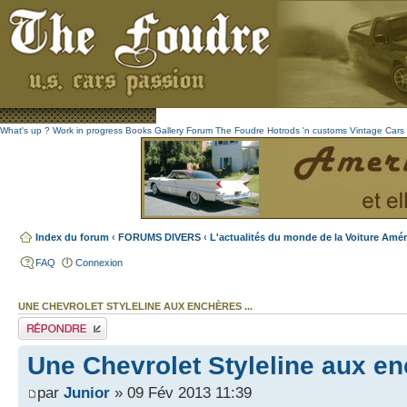
What's up ?
Work in progress
Books
Gallery
Forum The Foudre
Hotrods 'n customs
Vintage
Cars 
Index du forum
‹
FORUMS DIVERS
‹
L'actualités du monde de la Voiture Amér
FAQ
Connexion
UNE CHEVROLET STYLELINE AUX ENCHÈRES ...
Publier une réponse
Une Chevrolet Styleline aux enc
par
Junior
» 09 Fév 2013 11:39