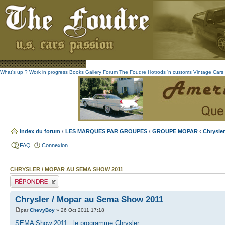
What's up ?
Work in progress
Books
Gallery
Forum The Foudre
Hotrods 'n customs
Vintage
Cars 
Index du forum
‹
LES MARQUES PAR GROUPES
‹
GROUPE MOPAR
‹
Chrysler
FAQ
Connexion
CHRYSLER / MOPAR AU SEMA SHOW 2011
Publier une réponse
Chrysler / Mopar au Sema Show 2011
par
ChevyBoy
» 26 Oct 2011 17:18
SEMA Show 2011 : le programme Chrysler