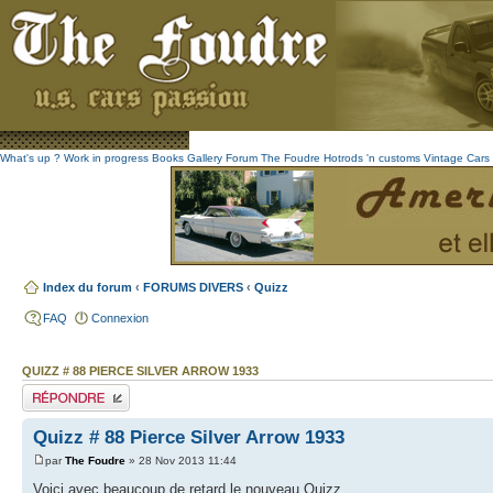
What's up ?
Work in progress
Books
Gallery
Forum The Foudre
Hotrods 'n customs
Vintage
Cars 
Index du forum
‹
FORUMS DIVERS
‹
Quizz
FAQ
Connexion
QUIZZ # 88 PIERCE SILVER ARROW 1933
Publier une réponse
Quizz # 88 Pierce Silver Arrow 1933
par
The Foudre
» 28 Nov 2013 11:44
Voici avec beaucoup de retard le nouveau Quizz ...