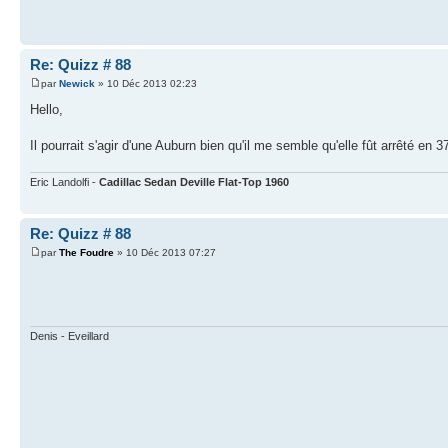
Re: Quizz # 88
par
Newick
» 10 Déc 2013 02:23
Hello,
Il pourrait s'agir d'une Auburn bien qu'il me semble qu'elle fût arrêté en 37
Eric Landolfi -
Cadillac Sedan Deville Flat-Top 1960
Re: Quizz # 88
par
The Foudre
» 10 Déc 2013 07:27
Denis - Eveillard