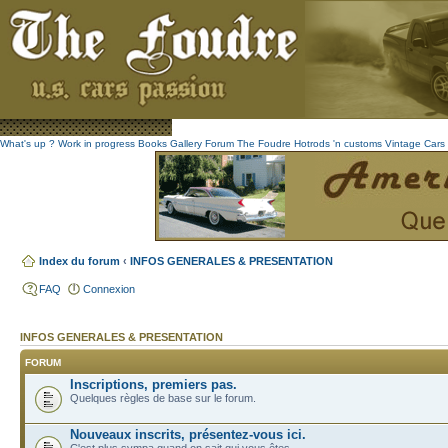
What's up ?
Work in progress
Books
Gallery
Forum The Foudre
Hotrods 'n customs
Vintage
Cars 
Index du forum
‹
INFOS GENERALES & PRESENTATION
FAQ
Connexion
INFOS GENERALES & PRESENTATION
FORUM
Inscriptions, premiers pas.
Quelques règles de base sur le forum.
Nouveaux inscrits, présentez-vous ici.