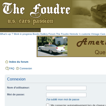
What's up ?
Work in progress
Books
Gallery
Forum The Foudre
Hotrods 'n customs
Vintage
Cars 
Index du forum
FAQ
Connexion
Connexion
Nom d’utilisateur:
Mot de passe:
J’ai oublié mon mot de passe
Me connecter automatiquement lors de chaque v