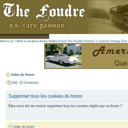
What's up ?
Work in progress
Books
Gallery
Forum The Foudre
Hotrods 'n customs
Vintage
Cars 
Index du forum
FAQ
Connexion
Supprimer tous les cookies du forum
Êtes-vous sûr de vouloir supprimer tous les cookies réglés par ce forum ?
Index du forum