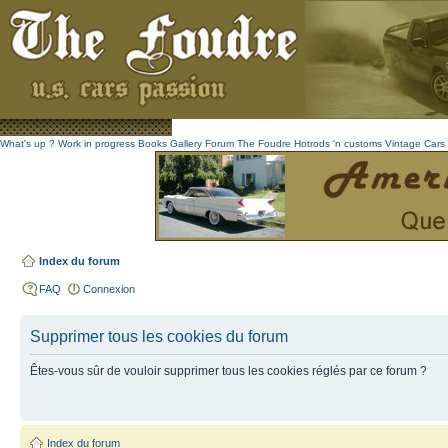
What's up ?
Work in progress
Books
Gallery
Forum The Foudre
Hotrods 'n customs
Vintage
Cars 
Index du forum
FAQ
Connexion
Supprimer tous les cookies du forum
Êtes-vous sûr de vouloir supprimer tous les cookies réglés par ce forum ?
Index du forum