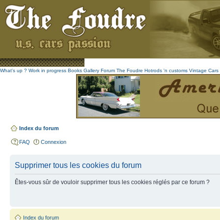
What's up ?
Work in progress
Books
Gallery
Forum The Foudre
Hotrods 'n customs
Vintage
Cars 
Index du forum
FAQ
Connexion
Supprimer tous les cookies du forum
Êtes-vous sûr de vouloir supprimer tous les cookies réglés par ce forum ?
Index du forum