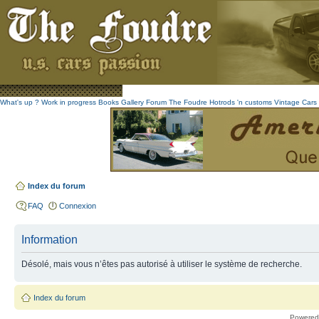
What's up ?
Work in progress
Books
Gallery
Forum The Foudre
Hotrods 'n customs
Vintage
Cars 
Index du forum
FAQ
Connexion
Information
Désolé, mais vous n’êtes pas autorisé à utiliser le système de recherche.
Index du forum
Powered