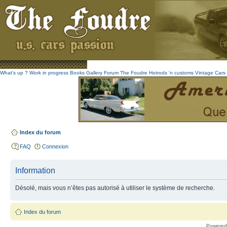
What's up ?
Work in progress
Books
Gallery
Forum The Foudre
Hotrods 'n customs
Vintage
Cars 
Index du forum
FAQ
Connexion
Information
Désolé, mais vous n’êtes pas autorisé à utiliser le système de recherche.
Index du forum
Powered