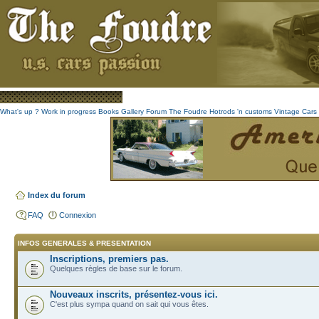
What's up ?
Work in progress
Books
Gallery
Forum The Foudre
Hotrods 'n customs
Vintage
Cars 
Index du forum
FAQ
Connexion
INFOS GENERALES & PRESENTATION
Inscriptions, premiers pas.
Quelques règles de base sur le forum.
Nouveaux inscrits, présentez-vous ici.
C'est plus sympa quand on sait qui vous êtes.