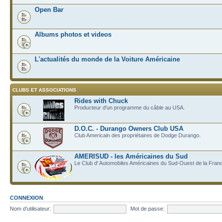
Open Bar
Albums photos et videos
L'actualités du monde de la Voiture Américaine
CLUBS ET ASSOCIATIONS
Rides with Chuck
Producteur d'un programme du câble au USA.
D.O.C. - Durango Owners Club USA
Club Americain des propriétaires de Dodge Durango.
AMERISUD - les Américaines du Sud
Le Club d' Automobiles Américaines du Sud-Ouest de la Fran
CONNEXION
Nom d’utilisateur:
Mot de passe: