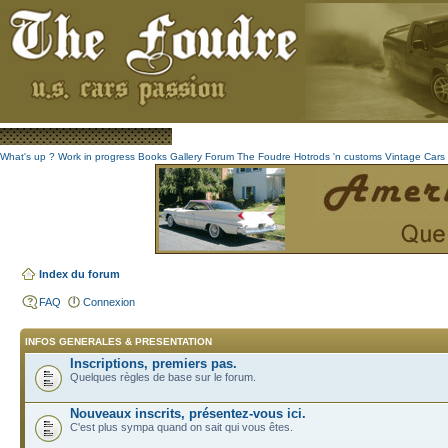
What's up ?
Work in progress
Books
Gallery
Forum The Foudre
Hotrods 'n customs
Vintage
Cars 
Index du forum
FAQ
Connexion
INFOS GENERALES & PRESENTATION
Inscriptions, premiers pas.
Quelques règles de base sur le forum.
Nouveaux inscrits, présentez-vous ici.
C'est plus sympa quand on sait qui vous êtes.