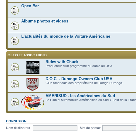
Open Bar
Albums photos et videos
L'actualités du monde de la Voiture Américaine
CLUBS ET ASSOCIATIONS
Rides with Chuck
Producteur d'un programme du câble au USA.
D.O.C. - Durango Owners Club USA
Club Americain des propriétaires de Dodge Durango.
AMERISUD - les Américaines du Sud
Le Club d' Automobiles Américaines du Sud-Ouest de la Fran
CONNEXION
Nom d’utilisateur:
Mot de passe: